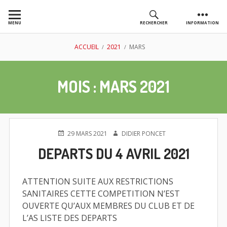
Aller
au
MENU
RECHERCHER
INFORMATION
contenu
AS GOLF
FIL
ACCUEIL
2021
MARS
CHASSIEU
D'ARIANE
MOIS :
MARS 2021
PUBLIÉ
AUTEUR
29 MARS 2021
DIDIER PONCET
LE
DEPARTS DU 4 AVRIL 2021
ATTENTION SUITE AUX RESTRICTIONS
SANITAIRES CETTE COMPETITION N’EST
OUVERTE QU’AUX MEMBRES DU CLUB ET DE
L’AS LISTE DES DEPARTS