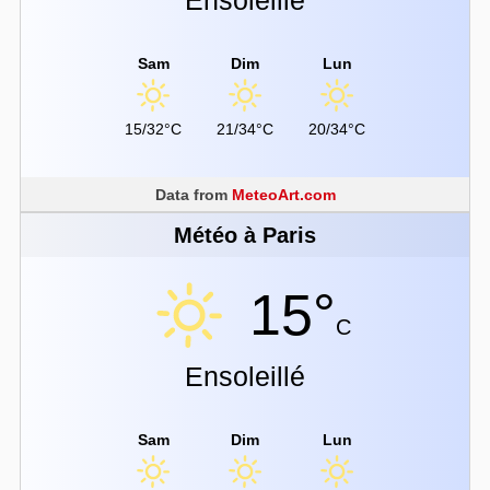
Sam
Dim
Lun
15/32°C
21/34°C
20/34°C
Data from
MeteoArt.com
Météo à Paris
15°
C
Ensoleillé
Sam
Dim
Lun