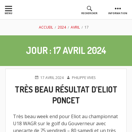
Aller
au
MENU
RECHERCHER
INFORMATION
contenu
AS GOLF
FIL
ACCUEIL
2024
AVRIL
17
CHASSIEU
D'ARIANE
JOUR :
17 AVRIL 2024
PUBLIÉ
AUTEUR
17 AVRIL 2024
PHILIPPE VIVES
LE
TRÈS BEAU RÉSULTAT D’ELIOT
PONCET
Très beau week end pour Eliot au championnat
U18 WAGR sur le golf du Gouverneur avec
unecarte de 75 vendredi – 80 samedi et un très