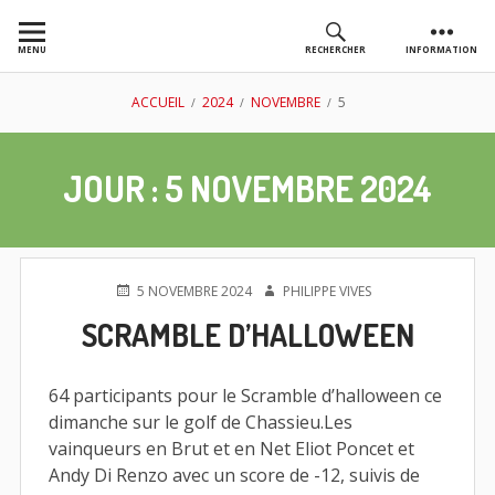
Aller
au
MENU
RECHERCHER
INFORMATION
contenu
AS GOLF
FIL
ACCUEIL
2024
NOVEMBRE
5
CHASSIEU
D'ARIANE
JOUR :
5 NOVEMBRE 2024
PUBLIÉ
AUTEUR
5 NOVEMBRE 2024
PHILIPPE VIVES
LE
SCRAMBLE D’HALLOWEEN
64 participants pour le Scramble d’halloween ce
dimanche sur le golf de Chassieu.Les
vainqueurs en Brut et en Net Eliot Poncet et
Andy Di Renzo avec un score de -12, suivis de