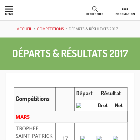
Aller
au
MENU
RECHERCHER
INFORMATION
contenu
AS GOLF
FIL
ACCUEIL
COMPÉTITIONS
DÉPARTS & RÉSULTATS 2017
CHASSIEU
D'ARIANE
DÉPARTS & RÉSULTATS 2017
Départ
Résultat
Compétitions
Brut
Net
MARS
TROPHEE
SAINT PATRICK
17