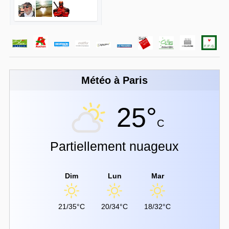
Météo à Paris
25°
C
Partiellement nuageux
Dim
Lun
Mar
21/35°C
20/34°C
18/32°C