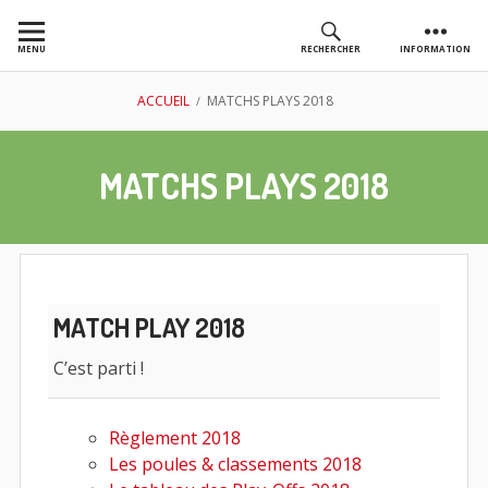
Aller
au
MENU
RECHERCHER
INFORMATION
contenu
AS GOLF
FIL
ACCUEIL
MATCHS PLAYS 2018
CHASSIEU
D'ARIANE
MATCHS PLAYS 2018
MATCH PLAY 2018
C’est parti !
Règlement 2018
Les poules & classements 2018