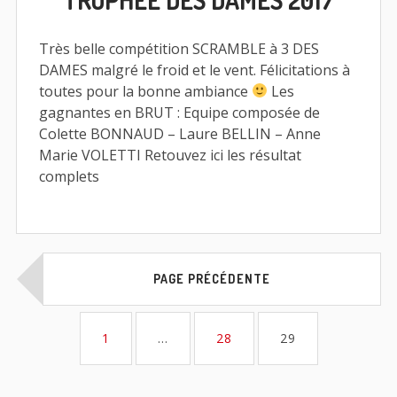
Très belle compétition SCRAMBLE à 3 DES
DAMES malgré le froid et le vent. Félicitations à
toutes pour la bonne ambiance
Les
gagnantes en BRUT : Equipe composée de
Colette BONNAUD – Laure BELLIN – Anne
Marie VOLETTI Retouvez ici les résultat
complets
Pagination
PAGE PRÉCÉDENTE
des
publications
PAGE
PAGE
PAGE
1
…
28
29