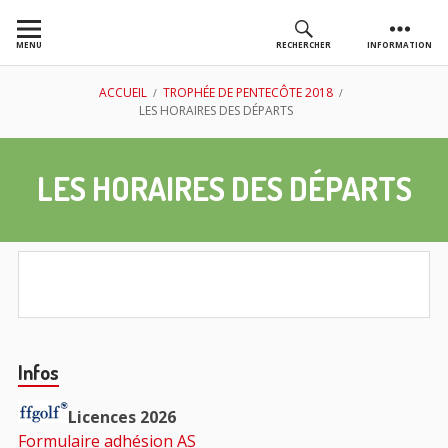
Aller
au
MENU
RECHERCHER
INFORMATION
contenu
AS GOLF
FIL
ACCUEIL
TROPHÉE DE PENTECÔTE 2018
LES HORAIRES DES DÉPARTS
CHASSIEU
D'ARIANE
LES HORAIRES DES DÉPARTS
Barre
Infos
principale
Licences 2026
Formulaire adhésion AS