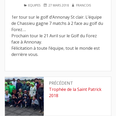
PUBLIÉ
PUBLIÉ
AUTEUR
EQUIPES
27 MARS 2018
FRANCOIS
DANS
LE
1er tour sur le golf d’Annonay St clair. L’équipe
de Chassieu gagne 7 matchs à 2 face au golf du
Forez….
Prochain tour le 21 Avril sur le Golf du Forez
face à Annonay.
Félicitation à toute l’équipe, tout le monde est
derrière vous.
Navigation
PRÉCÉDENT
de
Article
Trophée de la Saint Patrick
précédent
2018
l’article
: