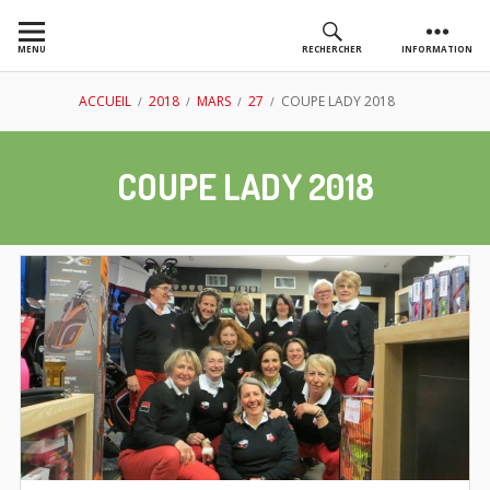
Aller
au
MENU
RECHERCHER
INFORMATION
contenu
AS GOLF
FIL
ACCUEIL
2018
MARS
27
COUPE LADY 2018
CHASSIEU
D'ARIANE
COUPE LADY 2018