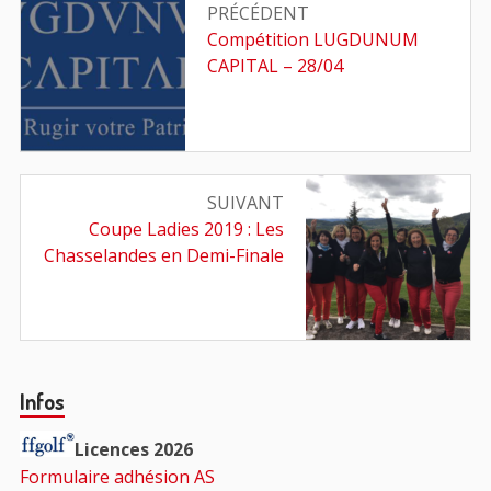
Navigation
PRÉCÉDENT
de
Article
Compétition LUGDUNUM
précédent
CAPITAL – 28/04
l’article
:
SUIVANT
Article
Coupe Ladies 2019 : Les
suivant
Chasselandes en Demi-Finale
:
Barre
Infos
principale
Licences 2026
Formulaire adhésion AS