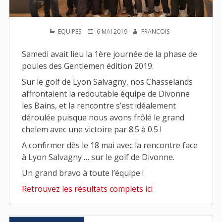
PUBLIÉ
PUBLIÉ
AUTEUR
EQUIPES
6 MAI 2019
FRANCOIS
DANS
LE
Samedi avait lieu la 1ère journée de la phase de
poules des Gentlemen édition 2019.
Sur le golf de Lyon Salvagny, nos Chasselands
affrontaient la redoutable équipe de Divonne
les Bains, et la rencontre s’est idéalement
déroulée puisque nous avons frôlé le grand
chelem avec une victoire par 8.5 à 0.5 !
A confirmer dès le 18 mai avec la rencontre face
à Lyon Salvagny … sur le golf de Divonne.
Un grand bravo à toute l’équipe !
Retrouvez les résultats complets ici