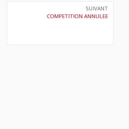
SUIVANT
Article
COMPETITION ANNULEE
suivant
: