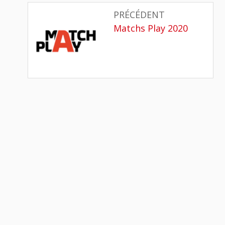
Navigation
PRÉCÉDENT
de
Article
Matchs Play 2020
précédent
l’article
: