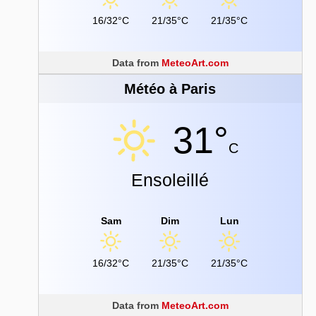
16/32°C
21/35°C
21/35°C
Data from
MeteoArt.com
Météo à Paris
31°
C
Ensoleillé
Sam
Dim
Lun
16/32°C
21/35°C
21/35°C
Data from
MeteoArt.com