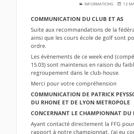
PUBLIÉ
PUBLIÉ
INFORMATIONS
13 M
DANS
LE
COMMUNICATION DU CLUB ET AS
Suite aux recommandations de la fédérat
ainsi que les cours école de golf sont 
ordre.
Les évènements de ce week-end (compéti
15.03) sont maintenus en raison du faib
regroupement dans le club-house.
Merci pour votre compréhension
COMMUNICATION DE PATRICK PEYSSO
DU RHONE ET DE LYON METROPOLE
CONCERNANT LE CHAMPIONNAT DU
Ayant contacté directement la FFG pour 
rapport à notre championnat, j’ai eu con