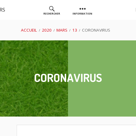
RS
RECHERCHER
INFORMATION
AS GOLF
ACCUEIL
2020
MARS
13
CORONAVIRUS
CHASSIEU
CORONAVIRUS