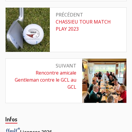
Navigation
PRÉCÉDENT
de
Article
CHASSIEU TOUR MATCH
précédent
PLAY 2023
l’article
:
SUIVANT
Article
Rencontre amicale
suivant
Gentleman contre le GCL au
:
GCL
Barre
Infos
principale