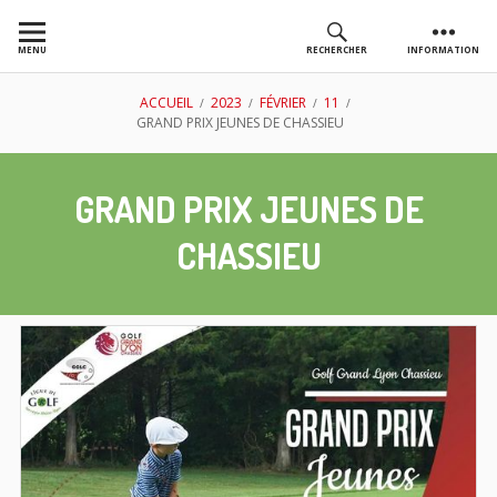
Aller
au
MENU
RECHERCHER
INFORMATION
contenu
AS GOLF
FIL
ACCUEIL
2023
FÉVRIER
11
GRAND PRIX JEUNES DE CHASSIEU
CHASSIEU
D'ARIANE
GRAND PRIX JEUNES DE
CHASSIEU