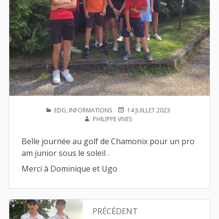
PUBLIÉ
PUBLIÉ
AUTEUR
EDG
,
INFORMATIONS
14 JUILLET 2023
DANS
LE
PHILIPPE VIVES
Belle journée au golf de Chamonix pour un pro
am junior sous le soleil .
Merci à Dominique et Ugo
Navigation
PRÉCÉDENT