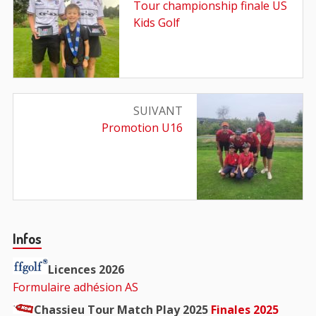
de
Article
Tour championship finale US
précédent
Kids Golf
l’article
:
SUIVANT
Article
Promotion U16
suivant
:
Barre
Infos
principale
Licences 2026
Formulaire adhésion AS
Chassieu Tour Match Play 2025
Finales 2025