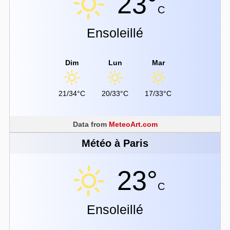
23°
C
Ensoleillé
Dim
Lun
Mar
21/34°C
20/33°C
17/33°C
Data from
MeteoArt.com
Météo à Paris
23°
C
Ensoleillé