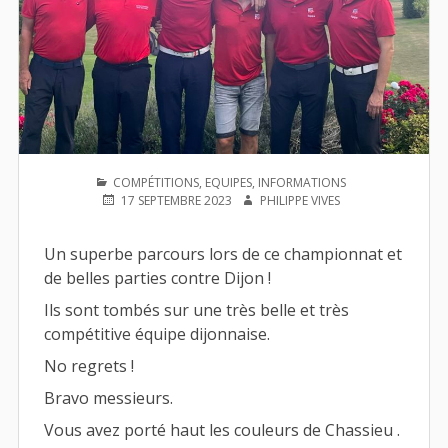
PUBLIÉ
PUBLIÉ
COMPÉTITIONS
,
EQUIPES
,
INFORMATIONS
DANS
AUTEUR
LE
17 SEPTEMBRE 2023
PHILIPPE VIVES
Un superbe parcours lors de ce championnat et
de belles parties contre Dijon !
Ils sont tombés sur une très belle et très
compétitive équipe dijonnaise.
No
regrets !
Bravo messieurs.
Vous avez porté haut les couleurs de Chassieu .