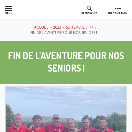
Aller
au
MENU
RECHERCHER
INFORMATION
contenu
AS GOLF
FIL
ACCUEIL
2023
SEPTEMBRE
17
FIN DE L’AVENTURE POUR NOS SENIORS !
CHASSIEU
D'ARIANE
FIN DE L’AVENTURE POUR NOS
SENIORS !