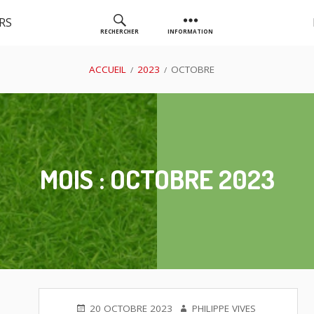
RS
RECHERCHER
INFORMATION
AS GOLF
ACCUEIL
2023
OCTOBRE
CHASSIEU
MOIS :
OCTOBRE 2023
PUBLIÉ
AUTEUR
20 OCTOBRE 2023
PHILIPPE VIVES