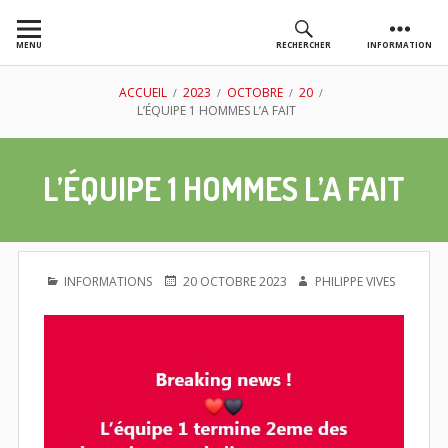
Aller
au
MENU
RECHERCHER
INFORMATION
contenu
AS GOLF
FIL
ACCUEIL
2023
OCTOBRE
20
L’ÉQUIPE 1 HOMMES L’A FAIT
CHASSIEU
D'ARIANE
L’ÉQUIPE 1 HOMMES L’A FAIT
PUBLIÉ
PUBLIÉ
AUTEUR
INFORMATIONS
20 OCTOBRE 2023
PHILIPPE VIVES
DANS
LE