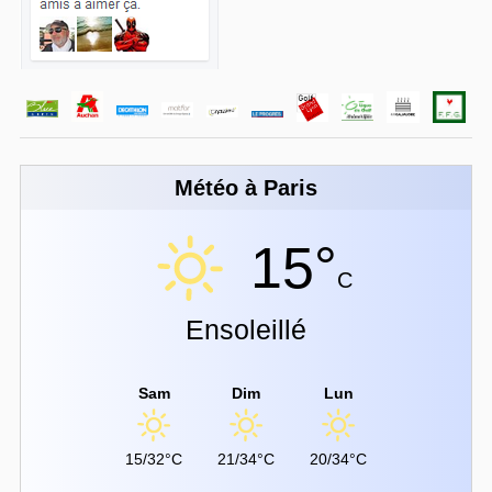
Météo à Paris
15°
C
Ensoleillé
Sam
Dim
Lun
15/32°C
21/34°C
20/34°C