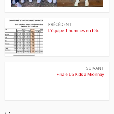
Navigation
PRÉCÉDENT
de
Article
L’équipe 1 hommes en tête
précédent
l’article
:
SUIVANT
Article
Finale US Kids a Mionnay
suivant
: