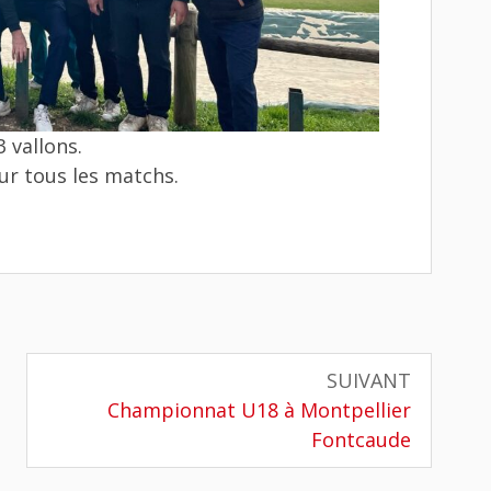
3 vallons.
sur tous les matchs.
SUIVANT
Article
Championnat U18 à Montpellier
suivant
Fontcaude
: