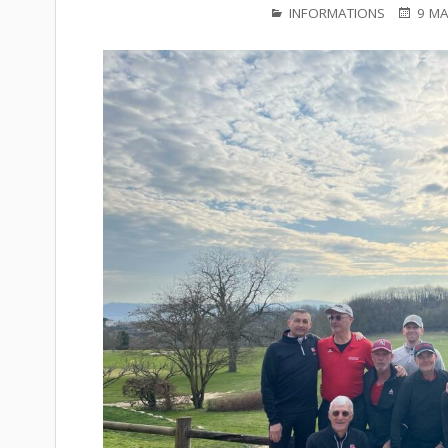
PUBLIÉ
PUBLIÉ
INFORMATIONS
9 MA
DANS
LE