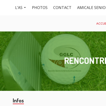
Menu
Aller
L’AS
PHOTOS
CONTACT
AMICALE SENIO
au
du
contenu
haut
FIL
ACCUE
D'ARIANE
RENCONTRE
Barre
Infos