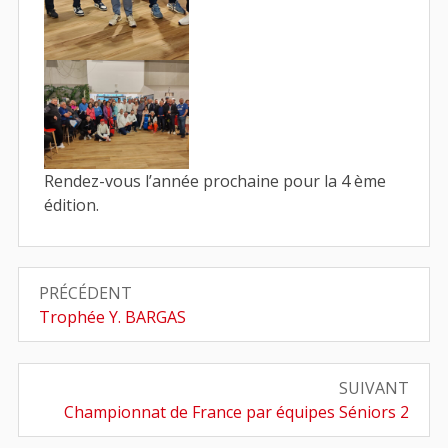
Rendez-vous l’année prochaine pour la 4 ème
édition.
Navigation
PRÉCÉDENT
de
Article
Trophée Y. BARGAS
précédent
l’article
:
SUIVANT
Article
Championnat de France par équipes Séniors 2
suivant