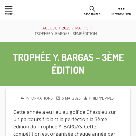
Aller
au
MENU
RECHERCHER
INFORMATION
contenu
AS GOLF
FIL
ACCUEIL
2025
MAI
5
TROPHÉE Y. BARGAS – 3ÈME ÉDITION
CHASSIEU
D'ARIANE
TROPHÉE Y. BARGAS – 3ÈME
ÉDITION
PUBLIÉ
PUBLIÉ
AUTEUR
INFORMATIONS
5 MAI 2025
PHILIPPE VIVES
DANS
LE
Cette année a eu lieu au golf de Chassieu sur
un parcours frôlant la perfection la 3ème
édition du Trophée Y. BARGAS. Cette
compétition est organisée chaque année par