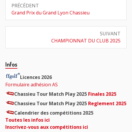
Navigation
PRÉCÉDENT
de
Article
Grand Prix du Grand Lyon Chassieu
précédent
l’article
:
SUIVANT
Article
CHAMPIONNAT DU CLUB 2025
suivant
:
Barre
Infos
principale
Licences 2026
Formulaire adhésion AS
Chassieu Tour Match Play 2025
Finales 2025
Chassieu Tour Match Play 2025
Reglement 2025
Calendrier des compétitions 2025
Toutes les infos ici
Inscrivez-vous aux compétitions ici