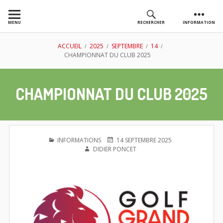
Aller
au
MENU
RECHERCHER
INFORMATION
contenu
AS GOLF
FIL
ACCUEIL
2025
SEPTEMBRE
14
CHAMPIONNAT DU CLUB 2025
CHASSIEU
D'ARIANE
CHAMPIONNAT DU CLUB 2025
PUBLIÉ
PUBLIÉ
AUTEUR
INFORMATIONS
14 SEPTEMBRE 2025
DANS
LE
DIDIER PONCET