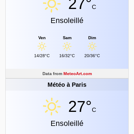
27°
C
Ensoleillé
Ven
Sam
Dim
14/28°C
16/32°C
20/36°C
Data from
MeteoArt.com
Météo à Paris
27°
C
Ensoleillé