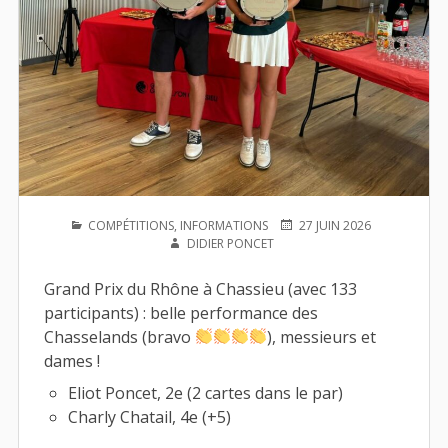
PUBLIÉ
PUBLIÉ
AUTEUR
COMPÉTITIONS
,
INFORMATIONS
27 JUIN 2026
DANS
LE
DIDIER PONCET
Grand Prix du Rhône à Chassieu (avec 133
participants) : belle performance des
Chasselands (bravo
), messieurs et
dames !
Eliot Poncet, 2e (2 cartes dans le par)
Charly Chatail, 4e (+5)