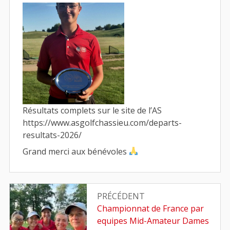
Résultats complets sur le site de l’AS
https://www.asgolfchassieu.com/departs-
resultats-2026/
Grand merci aux bénévoles
Navigation
PRÉCÉDENT
de
Article
Championnat de France par
précédent
equipes Mid-Amateur Dames
l’article