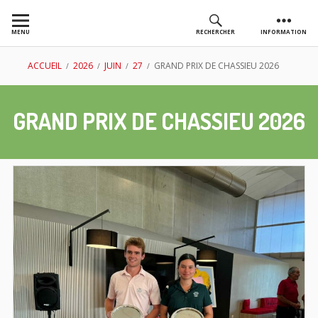
Aller
au
MENU
RECHERCHER
INFORMATION
contenu
AS GOLF
FIL
ACCUEIL
2026
JUIN
27
GRAND PRIX DE CHASSIEU 2026
CHASSIEU
D'ARIANE
GRAND PRIX DE CHASSIEU 2026