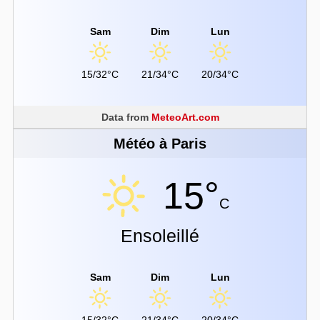
Sam
Dim
Lun
15/32°C
21/34°C
20/34°C
Data from
MeteoArt.com
Météo à Paris
15°
C
Ensoleillé
Sam
Dim
Lun
15/32°C
21/34°C
20/34°C