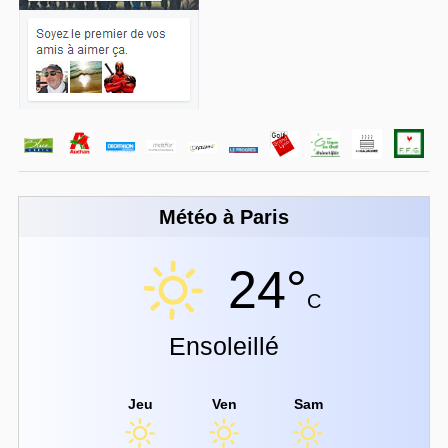
Météo à Paris
24°
C
Ensoleillé
Jeu
Ven
Sam