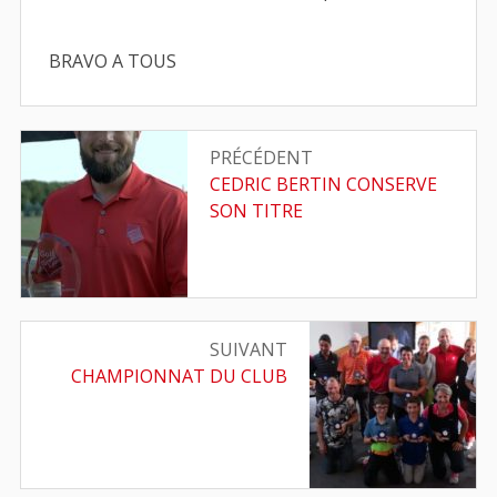
BRAVO A TOUS
Navigation
PRÉCÉDENT
de
Article
CEDRIC BERTIN CONSERVE
précédent
SON TITRE
l’article
:
SUIVANT
Article
CHAMPIONNAT DU CLUB
suivant
: