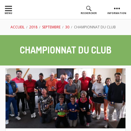
Aller
au
MENU
RECHERCHER
INFORMATION
contenu
AS GOLF
FIL
ACCUEIL
2018
SEPTEMBRE
30
CHAMPIONNAT DU CLUB
CHASSIEU
D'ARIANE
CHAMPIONNAT DU CLUB