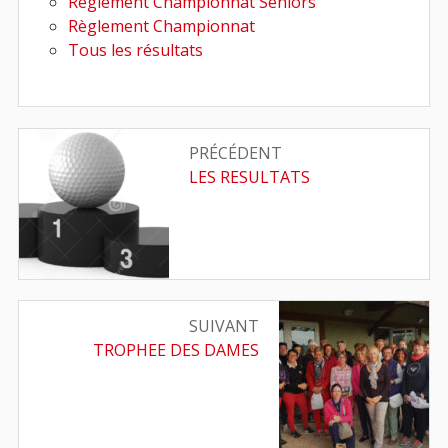
Règlement Championnat Séniors
Règlement Championnat
Tous les résultats
Navigation
PRÉCÉDENT
de
Article
LES RESULTATS
précédent
l’article
:
SUIVANT
Article
TROPHEE DES DAMES
suivant
: