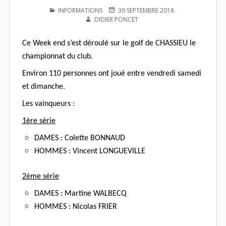
PUBLIÉ
PUBLIÉ
AUTEUR
INFORMATIONS
30 SEPTEMBRE 2018
DANS
LE
DIDIER PONCET
Ce Week end s’est déroulé sur le golf de CHASSIEU le
championnat du club.
Environ 110 personnes ont joué entre vendredi samedi
et dimanche.
Les vainqueurs :
1ère série
DAMES : Colette BONNAUD
HOMMES : Vincent LONGUEVILLE
2ème série
DAMES : Martine WALBECQ
HOMMES : Nicolas FRIER