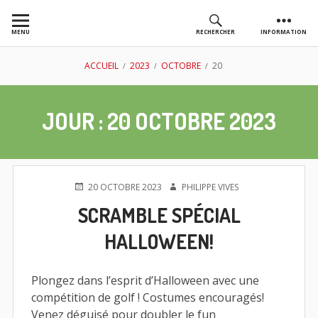
Aller
au
MENU
RECHERCHER
INFORMATION
contenu
AS GOLF
FIL
ACCUEIL
2023
OCTOBRE
20
CHASSIEU
D'ARIANE
JOUR :
20 OCTOBRE 2023
PUBLIÉ
AUTEUR
20 OCTOBRE 2023
PHILIPPE VIVES
LE
SCRAMBLE SPÉCIAL
HALLOWEEN!
Plongez dans l’esprit d’Halloween avec une
compétition de golf ! Costumes encouragés!
Venez déguisé pour doubler le fun